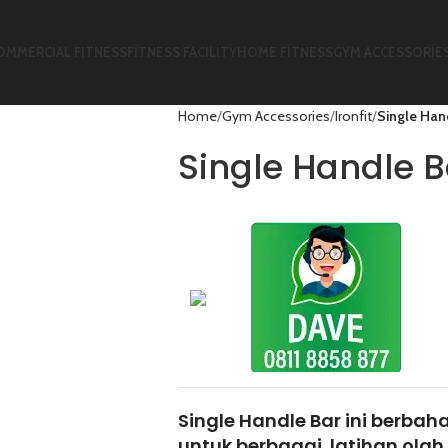
OMMERCIAL FITNESS
FITNESS FACILITY
HOME FITNESS
GYM ACCESSORIE
Home
Gym Accessories
Ironfit
Single Han
Single Handle B
Single Handle Bar ini berbah
untuk berbagai latihan olah