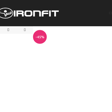
C
-45%