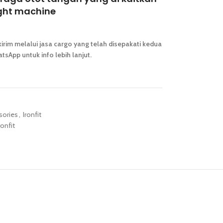
nght machine
irim melalui jasa cargo yang telah disepakati kedua
tsApp untuk info lebih lanjut.
ories
,
Ironfit
ronfit