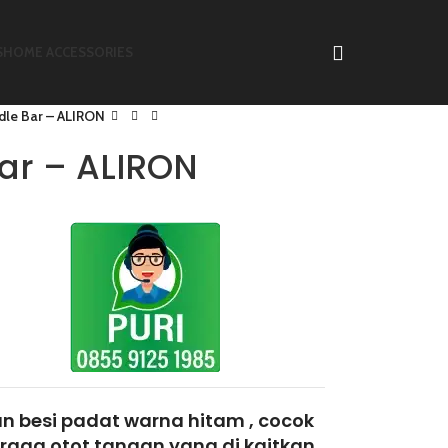
S
HOME ACCESSORIES
dle Bar – ALIRON
ar – ALIRON
an besi padat warna hitam , cocok
 raga otot tangan yang di kaitkan