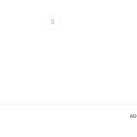
Click to enlarge
AD