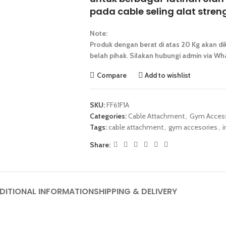
pada cable seling alat stre
Note:
Produk dengan berat di atas 20 Kg akan dik
belah pihak. Silakan hubungi admin via Wha
Compare
Add to wishlist
SKU:
FF61F1A
Categories:
Cable Attachment
,
Gym Access
Tags:
cable attachment
,
gym accesories
,
i
Share:
DITIONAL INFORMATION
SHIPPING & DELIVERY