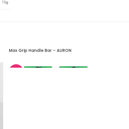
1 kg
Max Grip Handle Bar – ALIRON
Open Hex Bar B
-45%
-45%